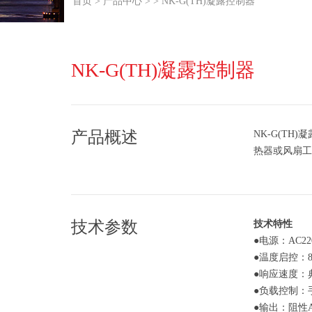
首页
>
产品中心
>
> NK-G(TH)凝露控制器
NK-G(TH)凝露控制器
产品概述
NK-G(T
热器或风扇
技术参数
技术特性
●电源：AC220
●温度启控：88
●响应速度：典
●负载控制：
●输出：阻性AC