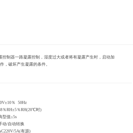
H)凝露控制器一路凝露控制，湿度过大或者将有凝露产生时，启动加
工作，破坏产生凝露的条件。
V±10％ 50Hz
％RH±5％RH(20℃时)
型值≤5s
手动/自动转换
220V/5A(有源)