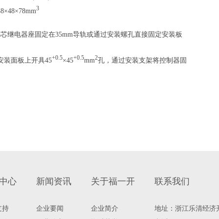
3
×48×78mm
8芯继电器座固定在35mm导轨或通过安装螺孔直接固定安装板
+0.5
+0.5
2
安装面板上开具45
×45
mm
孔，通过安装支架将控制器固
。
中心
新闻资讯
关于福一开
联系我们
支持
企业要闻
企业简介
地址：浙江乐清经济开