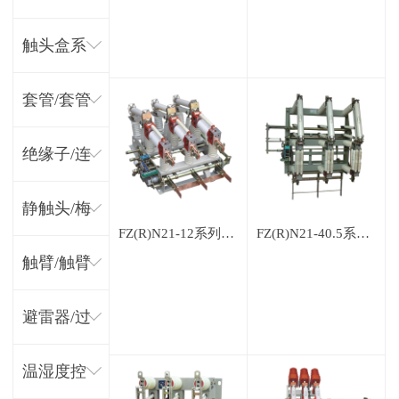
障指示器
触头盒系
系列
列
套管/套管
座系列
绝缘子/连
体绝缘子
静触头/梅
FZ(R)N21-12系列户内高压真空负荷开关(熔断器组合电器)
FZ(R)N21-40.5系列户内高压真空负荷开关(熔断器组合电器)
系列
花/扁形触
触臂/触臂
头系列
套管系列
避雷器/过
电压保护
温湿度控